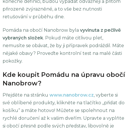
konečně definici, budou vypadat odvážněji a přitom
přirozeně zvýrazněné, a to vše bez nutnosti
retušování v průběhu dne.
Pomáda na obočí Nanobrow byla
vyvinuta z pečlivě
vybraných složek
. Pokud máte citlivou pleť,
nemusíte se obávat, že by ji přípravek podráždil. Máte
nějaké obavy? Proveďte kontrolní test na malé části
pokožky.
Kde koupit Pomádu na úpravu obočí
Nanobrow?
Přejděte na stránku
www.nanobrow.cz
, vyberte si
své oblíbené produkty, klikněte na tlačítko „přidat do
košíku“ a máte hotovo! Můžete se spolehnout na
rychlé doručení až k vašim dveřím. Upravte a vyplňte
si obočí přesně podle svých představ, libovolně je