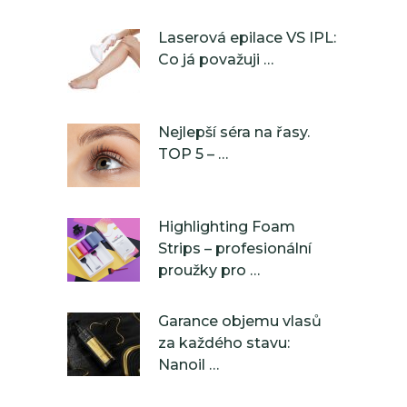
Laserová epilace VS IPL:
Co já považuji …
Nejlepší séra na řasy.
TOP 5 – …
Highlighting Foam
Strips – profesionální
proužky pro …
Garance objemu vlasů
za každého stavu:
Nanoil …