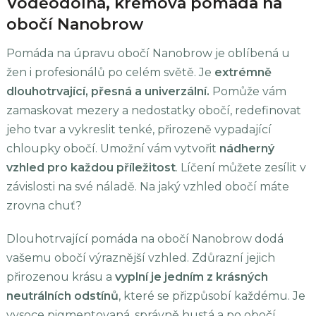
Voděodolná, krémová pomáda na
obočí Nanobrow
Pomáda na úpravu obočí Nanobrow je oblíbená u
žen i profesionálů po celém světě. Je
extrémně
dlouhotrvající, přesná a univerzální.
Pomůže vám
zamaskovat mezery a nedostatky obočí, redefinovat
jeho tvar a vykreslit tenké, přirozeně vypadající
chloupky obočí. Umožní vám vytvořit
nádherný
vzhled pro každou příležitost
. Líčení můžete zesílit v
závislosti na své náladě. Na jaký vzhled obočí máte
zrovna chuť?
Dlouhotrvající pomáda na obočí Nanobrow dodá
vašemu obočí výraznější vzhled. Zdůrazní jejich
přirozenou krásu a
vyplní je jedním z krásných
neutrálních odstínů
, které se přizpůsobí každému. Je
vysoce pigmentovaná, správně hustá a po obočí