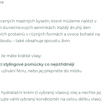
ba:
nasycených mastných kyselin, které můžeme nalézt v
h či slunečnicových semínkách. Každý druhý den
ích proteinů v různých formách a ovoce bohaté na
škodu – také obsahuje spoustu živin;
 že máte krátké vlasy;
ící stylingové pomůcky co nejstřídměji
užívání fénu, nebo jej přepněte do módu
hydratační krém či vybraný vlasový olej a nechte jej
kujte vámi vybraný kondicionér na celou délku vlasů;