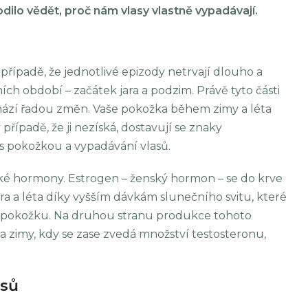
ilo vědět, proč nám vlasy vlastně vypadávají.
případě, že jednotlivé epizody netrvají dlouho a
ch období – začátek jara a podzim. Právě tyto části
hází řadou změn. Vaše pokožka během zimy a léta
řípadě, že ji nezíská, dostavují se znaky
s pokožkou a vypadávání vlasů.
ké hormony. Estrogen – ženský hormon – se do krve
a a léta díky vyšším dávkám slunečního svitu, které
 pokožku. Na druhou stranu produkce tohoto
imy, kdy se zase zvedá množství testosteronu,
asů