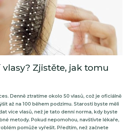
vlasy? Zjistěte, jak tomu
ces. Denně ztratíme okolo 50 vlasů, což je oficiálně
šit až na 100 během podzimu. Starosti byste měli
at více vlasů, než je tato denní norma, kdy byste
ebné metody. Pokud nepomohou, navštivte lékaře,
problém pomůže vyřešit. Předtím, než začnete