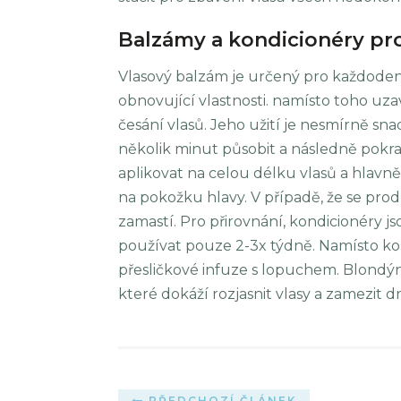
Balzámy a kondicionéry pro
Vlasový balzám je určený pro každodenn
obnovující vlastnosti. namísto toho uz
česání vlasů. Jeho užití je nesmírně snad
několik minut působit a následně pokr
aplikovat na celou délku vlasů a hlav
na pokožku hlavy. V případě, že se pro
zamastí. Pro přirovnání, kondicionéry j
používat pouze 2-3x týdně. Namísto ko
přesličkové infuze s lopuchem. Blond
které dokáží rozjasnit vlasy a zamezit 
PŘEDCHOZÍ ČLÁNEK