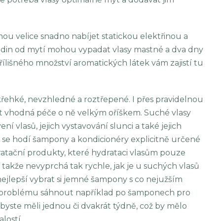
ou velice snadno nabíjet statickou elektřinou a
hodin od mytí mohou vypadat vlasy mastné a dva dny
ílišného množství aromatických látek vám zajistí tu
řehké, nevzhledné a roztřepené. I přes pravidelnou
ýt vhodná péče o ně velkým oříškem. Suché vlasy
 vlasů, jejich vystavování slunci a také jejich
y se hodí šampony a kondicionéry explicitně určené
dratační produkty, které hydrataci vlasům pouze
 takže nevyprchá tak rychle, jak je u suchých vlasů
nejlepší vybrat si jemné šampony s co nejužším
 problému sáhnout například po šamponech pro
byste měli jednou či dvakrát týdně, což by mělo
lostí.