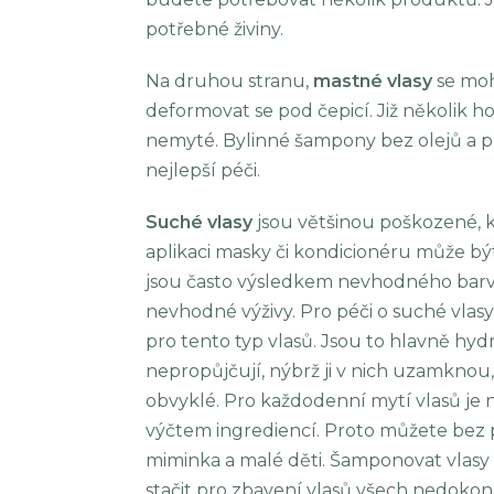
potřebné živiny.
Na druhou stranu,
mastné
vlasy
se moh
deformovat se pod čepicí. Již několik 
nemyté. Bylinné šampony bez olejů a př
nejlepší péči.
Suché
vlasy
jsou většinou poškozené, k
aplikaci masky či kondicionéru může b
jsou často výsledkem nevhodného barvení
nevhodné výživy. Pro péči o suché vlas
pro tento typ vlasů. Jsou to hlavně hy
nepropůjčují, nýbrž ji v nich uzamknou,
obvyklé. Pro každodenní mytí vlasů je 
výčtem ingrediencí. Proto můžete bez
miminka a malé děti. Šamponovat vlasy 
stačit pro zbavení vlasů všech nedokona