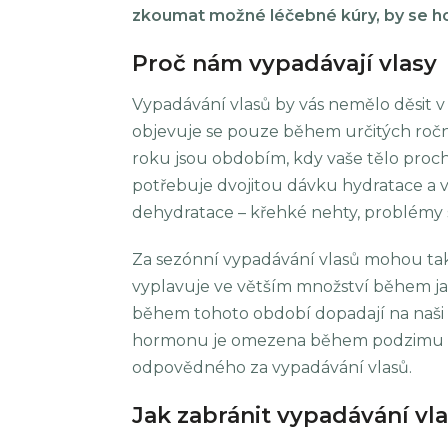
zkoumat možné léčebné kúry, by se hod
Proč nám vypadávají vlasy
Vypadávání vlasů by vás nemělo děsit v 
objevuje se pouze během určitých roční
roku jsou obdobím, kdy vaše tělo proc
potřebuje dvojitou dávku hydratace a v p
dehydratace – křehké nehty, problémy 
Za sezónní vypadávání vlasů mohou ta
vyplavuje ve větším množství během jar
během tohoto období dopadají na naši
hormonu je omezena během podzimu a z
odpovědného za vypadávání vlasů.
Jak zabránit vypadávání vl