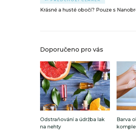
Krásné a husté obočí? Pouze s Nanob
Doporučeno pro vás
Odstraňování a údržba lak
Barva o
na nehty
komple