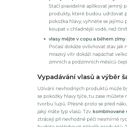
Stačí pravidelně aplikovat jemný p
produkty, které budou udržovat 
pokožka hlavy, vyhněte se jejímu 
koupat v chladnější vodě, než činí
vlasy mějte v copu a během zimy 
Počasí dokáže ovlivňovat stav jak 
mrazivý vítr dokáží napáchat vel
zimních a podzimních měsíců čepic
Vypadávání vlasů a výběr
Užívání nevhodných produktů může být 
se pokožky hlavy týče, tu zase můžete
tvorbu lupů. Přesně proto se před náku
jaký máte typ vlasů. Tzv.
kombinované
ztrácejí při nevhodné péči nesmírně rych
budete potřebovat několik produktů. J