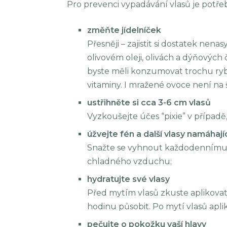
Pro prevenci vypadávání vlasů je potře
změňte jídelníček
Přesněji – zajistit si dostatek ne
olivovém oleji, olivách a dýňovýc
byste měli konzumovat trochu ryb
vitaminy. I mražené ovoce není na 
ustřihněte si cca 3-6 cm vlasů
Vyzkoušejte účes “pixie” v případě,
úžvejte fén a další vlasy namáhaj
Snažte se vyhnout každodennímu 
chladného vzduchu;
hydratujte své vlasy
Před mytím vlasů zkuste aplikovat 
hodinu působit. Po mytí vlasů apli
pečujte o pokožku vaší hlavy