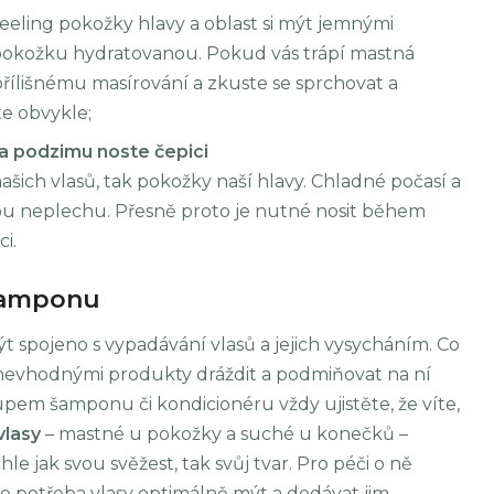
eeling pokožky hlavy a oblast si mýt jemnými
pokožku hydratovanou. Pokud vás trápí mastná
přílišnému masírování a zkuste se sprchovat a
te obvykle;
a podzimu noste čepici
našich vlasů, tak pokožky naší hlavy. Chladné počasí a
kou neplechu. Přesně proto je nutné nosit během
i.
 šamponu
spojeno s vypadávání vlasů a jejich vysycháním. Co
 nevhodnými produkty dráždit a podmiňovat na ní
pem šamponu či kondicionéru vždy ujistěte, že víte,
vlasy
– mastné u pokožky a suché u konečků –
le jak svou svěžest, tak svůj tvar. Pro péči o ně
e potřeba vlasy optimálně mýt a dodávat jim