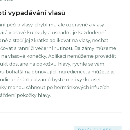
ti vypadávání vlasů
í péči o vlasy, chybí mu ale ozdravné a vlasy
avírá vlasové kutikuly a usnadňuje každodenní
né a stačí jej zkrátka aplikovat na vlasy, nechat
ačovat s ranní či večerní rutinou. Balzámy můžeme
ně na vlasové konečky. Aplikaci nemůžeme provádět
dukt dostane na pokožku hlavy, rychle se vám
sou bohatší na obnovující ingredience, a můžete je
ndicionérů či balzámů byste měli vyzkoušet
ýnky mohou sáhnout po heřmánkových infuzích,
dráždění pokožky hlavy.
DALŠÍ ČLÁNEK