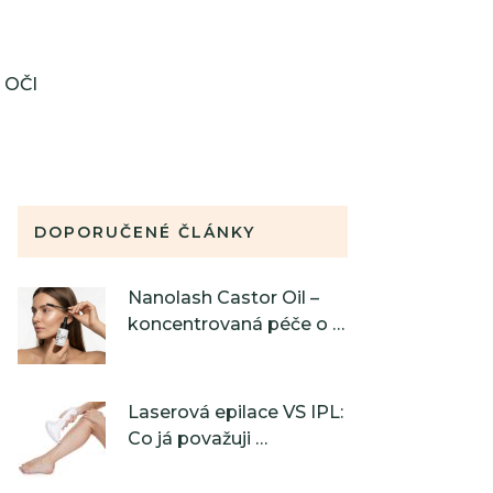
OČI
DOPORUČENÉ ČLÁNKY
Nanolash Castor Oil –
koncentrovaná péče o …
Laserová epilace VS IPL:
Co já považuji …