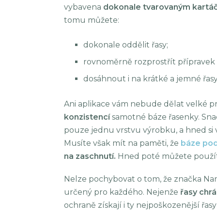
vybavena
dokonale tvarovaným kart
tomu můžete:
dokonale oddělit řasy;
rovnoměrně rozprostřít přípravek 
dosáhnout i na krátké a jemné řasy
Ani aplikace vám nebude dělat velké p
konzistencí
samotné báze řasenky. Snad
pouze jednu vrstvu výrobku, a hned si 
Musíte však mít na paměti, že
báze pod
na zaschnutí.
Hned poté můžete použít
Nelze pochybovat o tom, že značka Na
určený pro každého. Nejenže
řasy chrá
ochraně získají i ty nejpoškozenější řasy 