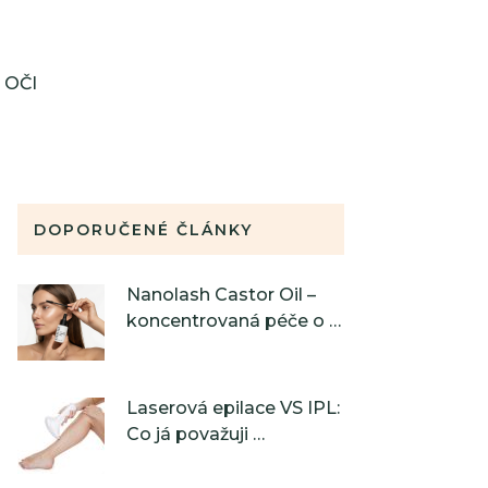
OČI
DOPORUČENÉ ČLÁNKY
Nanolash Castor Oil –
koncentrovaná péče o …
Laserová epilace VS IPL:
Co já považuji …