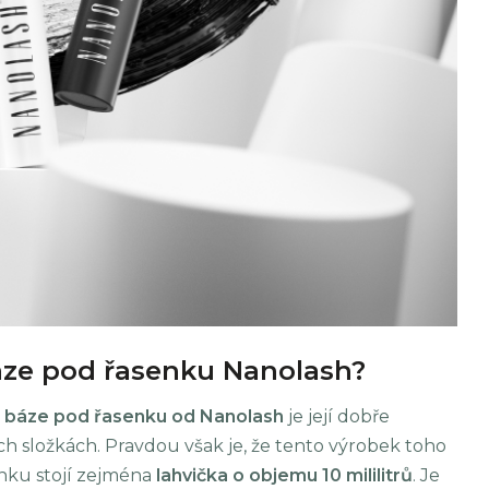
báze pod řasenku Nanolash?
 báze pod řasenku od Nanolash
je její dobře
ch složkách. Pravdou však je, že tento výrobek toho
ku stojí zejména
lahvička o objemu 10 mililitrů
. Je