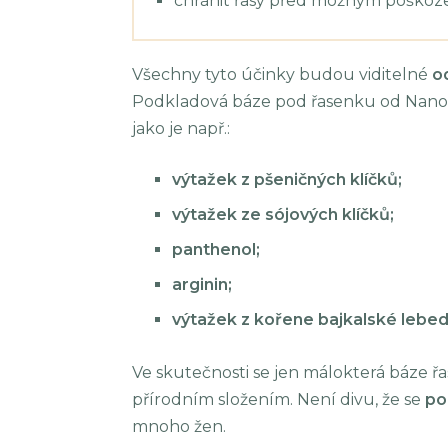
chránit řasy před možným poškoz
Všechny tyto účinky budou viditelné
o
Podkladová báze pod řasenku od Nanola
jako je např.:
výtažek z pšeničných klíčků;
výtažek ze sójových klíčků;
panthenol;
arginin;
výtažek z kořene bajkalské lebed
Ve skutečnosti se jen málokterá báze 
přírodním složením. Není divu, že se
po
mnoho žen.