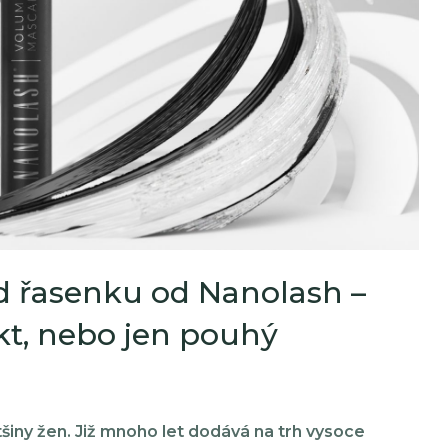
d řasenku od Nanolash –
t, nebo jen pouhý
šiny žen.
Již mnoho let dodává na trh vysoce