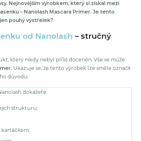
asy.
Nejnovějším výrobkem, který si získal mezi
řasenku – Nanolash Mascara Primer.
Je tento
jen pouhý výstřelek?
senku od Nanolash
– stručný
kt, který nikdy nebyl příliš doceněn. Vše se může
imer.
Ukazuje se, že tento výrobek lze směle označit
ého důvodu.
Nanolash dokážete:
ejich strukturu;
u kartáčkem;