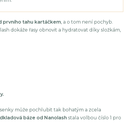
ením.
d prvního tahu kartáčkem
, a o tom není pochyb.
sh dokáže řasy obnovit a hydratovat díky složkám,
y.
řasenky může pochlubit tak bohatým a zcela
dkladová báze od Nanolash
stala volbou číslo 1 pro