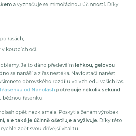
áčkem
a vyznačuje se mimořádnou účinností. Díky
po řasách;
 v koutcích očí.
roblémy. Je to dáno především
lehkou, gelovou
no se nanáší a z řas nestéká. Navíc stačí nanést
všimnete obrovského rozdílu ve vzhledu vašich řas.
 řasenku od Nanolash
potřebuje několik sekund
 běžnou řasenku.
nolash opět nezklamala. Poskytla ženám výrobek
ní, ale také je účinně ošetřuje a vyživuje
. Díky této
rychle zpět svou dřívější vitalitu.