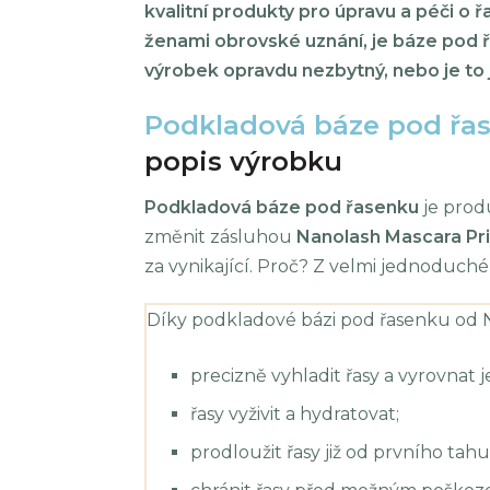
kvalitní produkty pro úpravu a péči o ř
ženami obrovské uznání, je báze pod 
výrobek opravdu nezbytný, nebo je to 
Podkladová báze pod řa
popis výrobku
Podkladová báze pod řasenku
je produ
změnit zásluhou
Nanolash Mascara Pr
za vynikající. Proč? Z velmi jednoduch
Díky podkladové bázi pod řasenku od 
precizně vyhladit řasy a vyrovnat j
řasy vyživit a hydratovat;
prodloužit řasy již od prvního tah