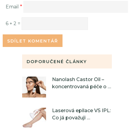
Email
*
6 + 2 =
DOPORUČENÉ ČLÁNKY
Nanolash Castor Oil –
koncentrovaná péče o …
Laserová epilace VS IPL:
Co já považuji …