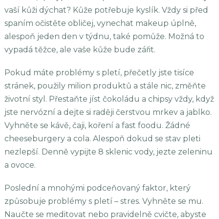
vaší kůži dýchat? Kůže potřebuje kyslík. Vždy si před
spaním očistěte obličej, vynechat makeup úplně,
alespoň jeden den v týdnu, také pomůže. Možná to
vypadá těžce, ale vaše kůže bude zářit.
Pokud máte problémy s pletí, přečetly jste tisíce
stránek, použily milion produktů a stále nic, změňte
životní styl. Přestaňte jíst čokoládu a chipsy vždy, když
jste nervózní a dejte si raději čerstvou mrkev a jablko.
Vyhněte se kávě, čaji, koření a fast foodu. Žádné
cheeseburgery a cola. Alespoň dokud se stav pleti
nezlepší. Denně vypijte 8 sklenic vody, jezte zeleninu
a ovoce.
Poslední a mnohými podceňovaný faktor, který
způsobuje problémy s pletí – stres. Vyhněte se mu.
Naučte se meditovat nebo pravidelně cvičte, abyste