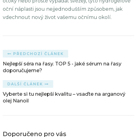
otoky nebo prostě vypadat svěžeji, tyto hydrogelové
oční náplasti jsou nejjednodušším způsobem, jak
vdechnout nový život vašemu očnímu okolí.
PŘEDCHOZÍ ČLÁNEK
Nejlepší séra na řasy. TOP 5 - jaké sérum na řasy
doporučujeme?
DALŠÍ ČLÁNEK
Vyberte si tu nejlepší kvalitu – vsaďte na arganový
olej Nanoil
Doporučeno pro vás