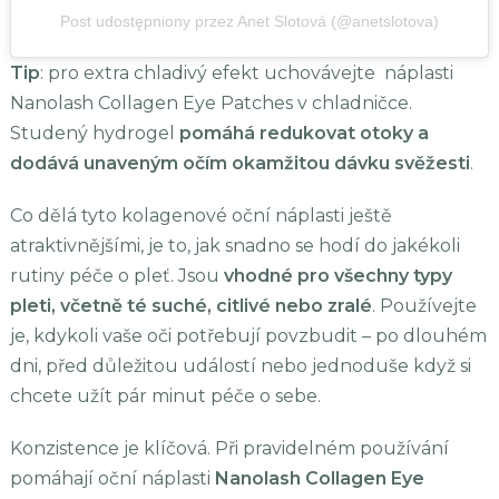
Post udostępniony przez Anet Slotová (@anetslotova)
Tip
: pro extra chladivý efekt uchovávejte náplasti
Nanolash Collagen Eye Patches v chladničce.
Studený hydrogel
pomáhá redukovat otoky a
dodává unaveným očím okamžitou dávku svěžesti
.
Co dělá tyto kolagenové oční náplasti ještě
atraktivnějšími, je to, jak snadno se hodí do jakékoli
rutiny péče o pleť. Jsou
vhodné pro všechny typy
pleti, včetně té suché, citlivé nebo zralé
. Používejte
je, kdykoli vaše oči potřebují povzbudit – po dlouhém
dni, před důležitou událostí nebo jednoduše když si
chcete užít pár minut péče o sebe.
Konzistence je klíčová. Při pravidelném používání
pomáhají oční náplasti
Nanolash Collagen Eye