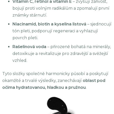
Vitamín C, retinol a vitamín E
– zvyšují zářivost,
bojují proti volným radikálům a zpomalují první
známky stárnutí.
Niacinamid, biotin a kyselina listová
– sjednocují
tón pleti, podporují regeneraci a vyhlazují
povrch pleti.
Rašelinová voda
– přirozeně bohatá na minerály,
detoxikuje a revitalizuje pro zdravější a svěžejší
vzhled.
Tyto složky společně harmonicky působí a poskytují
okamžité a trvalé výsledky, zanechávají
oblast pod
očima hydratovanou, hladkou a pružnou
.