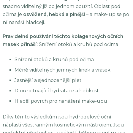
snadno viditelný již po jednom použití. Oblast pod
očima je
osvěžená, hebká a plnější
– a make-up se po
ní nanáší hladceji.
Pravidelné používání těchto kolagenových očních
masek přináší:
Snížení otoků a kruhů pod očima
Snížení otoků a kruhů pod očima
Méně viditelných jemných linek a vrásek
Jasnější a sjednocenější pleť
Dlouhotrvající hydratace a hebkost
Hladší povrch pro nanášení make-upu
Díky těmto výsledkům jsou hydrogelové oční
náplasti všestranným kosmetickým nástrojem. Jsou
perfektní před velkou událostí, během ranní rutiny