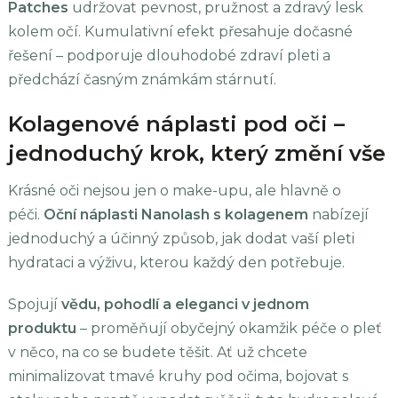
Patches
udržovat pevnost, pružnost a zdravý lesk
kolem očí. Kumulativní efekt přesahuje dočasné
řešení – podporuje dlouhodobé zdraví pleti a
předchází časným známkám stárnutí.
Kolagenové náplasti pod oči –
jednoduchý krok, který změní vše
Krásné oči nejsou jen o make-upu, ale hlavně o
péči.
Oční náplasti Nanolash s kolagenem
nabízejí
jednoduchý a účinný způsob, jak dodat vaší pleti
hydrataci a výživu, kterou každý den potřebuje.
Spojují
vědu, pohodlí a eleganci v jednom
produktu
– proměňují obyčejný okamžik péče o pleť
v něco, na co se budete těšit. Ať už chcete
minimalizovat tmavé kruhy pod očima, bojovat s