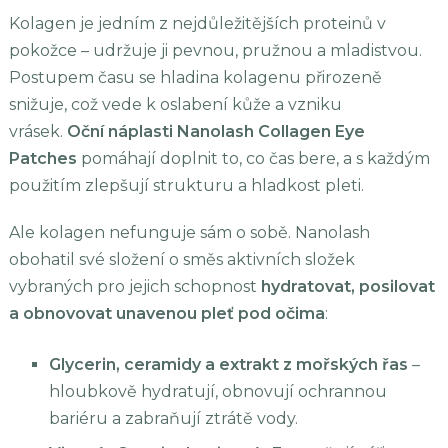
Kolagen je jedním z nejdůležitějších proteinů v
pokožce – udržuje ji pevnou, pružnou a mladistvou.
Postupem času se hladina kolagenu přirozeně
snižuje, což vede k oslabení kůže a vzniku
vrásek.
Oční náplasti Nanolash Collagen Eye
Patches
pomáhají doplnit to, co čas bere, a s každým
použitím zlepšují strukturu a hladkost pleti.
Ale kolagen nefunguje sám o sobě. Nanolash
obohatil své složení o směs aktivních složek
vybraných pro jejich schopnost
hydratovat, posilovat
a obnovovat unavenou pleť pod očima
:
Glycerin, ceramidy a extrakt z mořských řas
–
hloubkově hydratují, obnovují ochrannou
bariéru a zabraňují ztrátě vody.