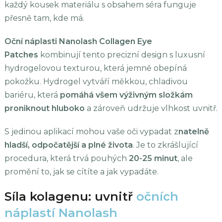
každý kousek materiálu s obsahem séra funguje
přesně tam, kde má.
Oční náplasti Nanolash Collagen Eye
Patches
kombinují tento precizní design s luxusní
hydrogelovou texturou, která jemně obepíná
pokožku. Hydrogel vytváří měkkou, chladivou
bariéru, která
pomáhá všem výživným složkám
proniknout hluboko
a zároveň udržuje vlhkost uvnitř.
S jedinou aplikací mohou vaše oči vypadat z
natelně
hladší, odpočatější a plné života
. Je to zkrášlující
procedura, která trvá pouhých
20-25 minut
, ale
promění to, jak se cítíte a jak vypadáte.
Síla kolagenu: uvnitř
očních
náplastí Nanolash