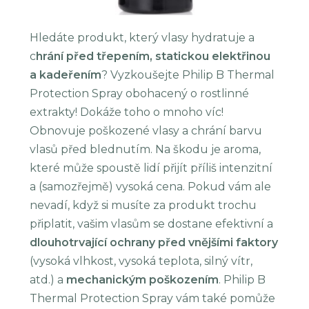
Hledáte produkt, který vlasy hydratuje a
c
hrání před třepením, statickou elektřinou
a kadeřením
? Vyzkoušejte Philip B Thermal
Protection Spray obohacený o rostlinné
extrakty! Dokáže toho o mnoho víc!
Obnovuje poškozené vlasy a chrání barvu
vlasů před blednutím. Na škodu je aroma,
které může spoustě lidí přijít příliš intenzitní
a (samozřejmě) vysoká cena. Pokud vám ale
nevadí, když si musíte za produkt trochu
připlatit, vašim vlasům se dostane efektivní a
dlouhotrvající ochrany před vnějšími faktory
(vysoká vlhkost, vysoká teplota, silný vítr,
atd.) a
mechanickým poškozením
. Philip B
Thermal Protection Spray vám také pomůže