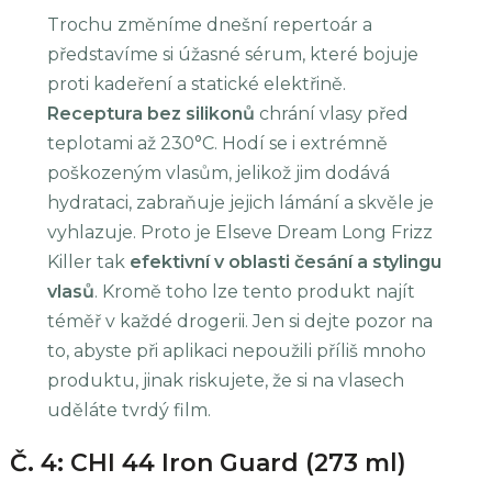
Trochu změníme dnešní repertoár a
představíme si úžasné sérum, které bojuje
proti kadeření a statické elektřině.
Receptura bez silikonů
chrání vlasy před
teplotami až 230°C. Hodí se i extrémně
poškozeným vlasům, jelikož jim dodává
hydrataci, zabraňuje jejich lámání a skvěle je
vyhlazuje. Proto je Elseve Dream Long Frizz
Killer tak
efektivní v oblasti česání a stylingu
vlasů
. Kromě toho lze tento produkt najít
téměř v každé drogerii. Jen si dejte pozor na
to, abyste při aplikaci nepoužili příliš mnoho
produktu, jinak riskujete, že si na vlasech
uděláte tvrdý film.
Č. 4: CHI 44 Iron Guard (273 ml)