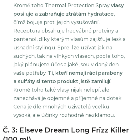
Kromě toho Thermal Protection Spray
vlasy
posiluje a zabraňuje ztrátám hydratace
,
čímž bojuje proti jejich vysušování.
Receptura obsahuje hedvábné proteiny a
pantenol, díky kterým vlasům zajišťuje lesk a
usnadní stylingu. Sprej lze užívat jak na
suchých, tak na vlhkých vlasech, podle toho,
jaký plánujete účes a jaké jsou v daný den
vaše potřeby.
Ti, kteří nemají rádi parabeny
a sulfáty si tento produkt jistě zamilují
.
Kromě toho také vlasy nijak nelepí, ale
zanechává je objemné a příjemné na dotek.
Cena je dle mnohých uživatelů vcelku
vysoká, ale účinky rozhodně nezklamou.
Č. 3: Elseve Dream Long Frizz Killer
(100 ml)