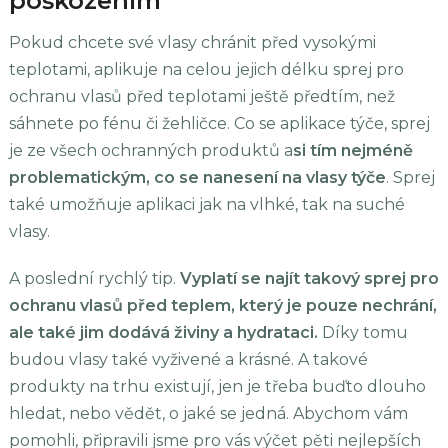
poškozením
Pokud chcete své vlasy chránit před vysokými
teplotami, aplikuje na celou jejich délku sprej pro
ochranu vlasů před teplotami ještě předtím, než
sáhnete po fénu či žehličce. Co se aplikace týče, sprej
je ze všech ochranných produktů a
si tím nejméně
problematickým, co se nanesení na vlasy týče
. Sprej
také umožňuje aplikaci jak na vlhké, tak na suché
vlasy.
A poslední rychlý tip.
Vyplatí se najít takový sprej pro
ochranu vlasů před teplem, který je pouze nechrání,
ale také jim dodává živiny a hydrataci.
Díky tomu
budou vlasy také vyživené a krásné. A takové
produkty na trhu existují, jen je třeba buďto dlouho
hledat, nebo vědět, o jaké se jedná. Abychom vám
pomohli, připravili jsme pro vás výčet pěti nejlepších