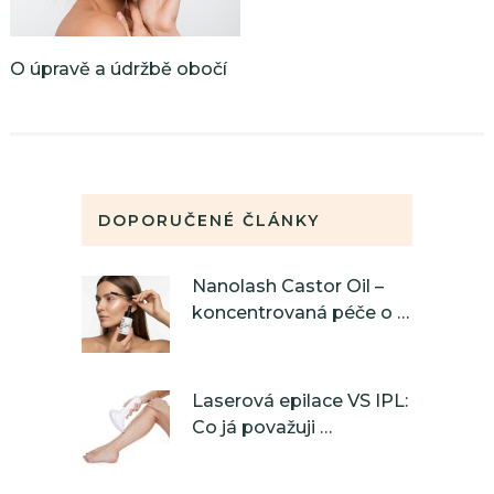
O úpravě a údržbě obočí
DOPORUČENÉ ČLÁNKY
Nanolash Castor Oil –
koncentrovaná péče o …
Laserová epilace VS IPL:
Co já považuji …